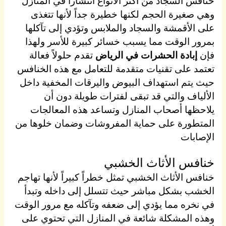
خنافس السجاد من أكثر الأنواع انتشاراً في المنازل
وهي صغيرة الحجم لكنها خطيرة جداً لأنها تتغذى
على الأقمشة والسجاد والملابس وتؤدي إلى تآكلها
بمرور الوقت مما يسبب خسائر كبيرة للأسر ولهذا
فإن
إبادة الحشرات في الرياض
تقدم حلولاً فعالة
تعتمد على تقنيات متقدمة للتعامل مع هذه الخنافس
حيث يتم استهداف البيوض واليرقات المخفية داخل
الألياف والتي قد تبقى لفترات طويلة دون أن
يلاحظها أصحاب المنازل وتساعد هذه المعالجات
المتطورة على حماية المفروشات وضمان خلوها من
الإصابات
خنافس الأثاث الخشبي
خنافس الأثاث الخشبي تمثل خطراً كبيراً لأنها تهاجم
الخشب بشكل مباشر حيث تتسلل إلى داخله وتبدأ
في نخره مما يؤدي إلى ضعفه وتآكله مع مرور الوقت
وهذه المشكلة شائعة في المنازل التي تحتوي على