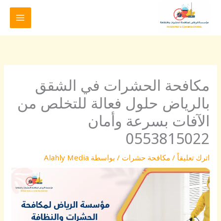
خطي
لى
لمحتوى
مكافحة الحشرات في الشقق
بالرياض حلول فعالة للتخلص من
الآفات بسرعة وأمان
0553815022
اترك تعليقاً
/
مكافحة حشرات
/ بواسطة
Alahly Media