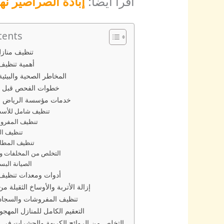
اقرأ ايضا:
إبادة الصراصير نها
tents
تنظيف منازل
أهمية تنظيف 
المخاطر الصحية والبيئية
خطوات الفحص قبل بد
خدمات مؤسسة الرياض في
تنظيف شامل للأسط
تنظيف المفرو
تنظيف الن
تنظيف المطاب
التخلص من المخلفات وإ
الصيانة البس
أدوات ومعدات تنظيف 
إزالة الأتربة والأوساخ الثقيلة م
تنظيف المفروشات والسجاد 
التعقيم الكامل للمنازل المهج
التخلص من الروائح الكريهة والحشرات في ا