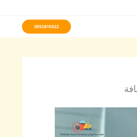
0553815022
افة