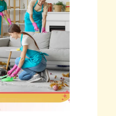
كيف
تختار
الخدمة
السريعة
والموثوقة
بالقرب
منك