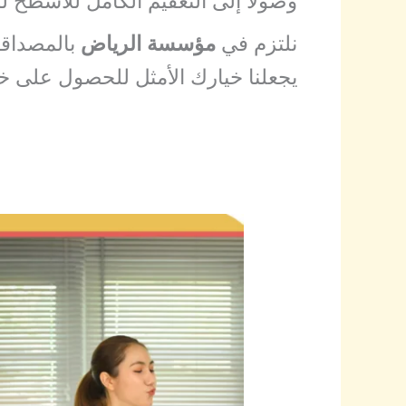
وصولًا إلى التعقيم الكامل للأسطح 
نلتزم في
مؤسسة الرياض
بالمصداقية
يجعلنا خيارك الأمثل للحصول على خد
ااختيار
شركة
تنظيف
منازل
بالرياض
حلول
لمنزل
نظيف