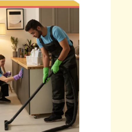
متى
تحتاج
تنظيف
شامل
للمنزل
وكيف
تختار
الوقت
0553815022