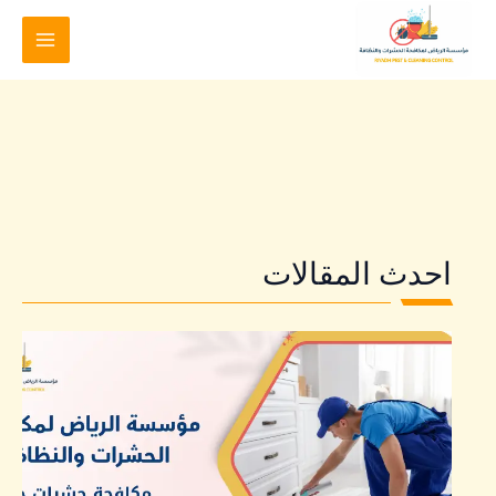
خطي
لى
لمحتوى
احدث المقالات